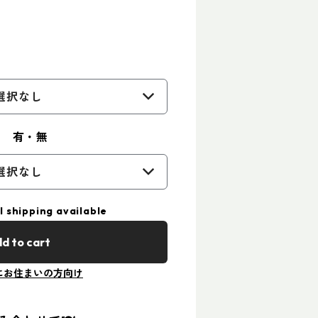
選択なし
ル 有・無
選択なし
l shipping available
d to cart
にお住まいの方向け