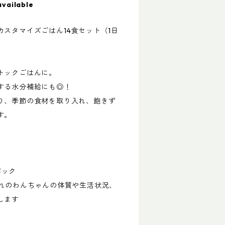
available
スタマイズごはん14食セット（1日
トックごはんに。
する水分補給にも◎！
り、季節の食材を取り入れ、飽きず
す。
パック
ぞれのわんちゃんの体質や生活状況、
します