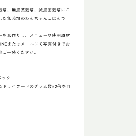
栽培、無農薬栽培、減農薬栽培にこ
した無添加のわんちゃんごはんで
ーをお作りし、メニューや使用原材
INEまたはメールにて写真付きでお
非ご一読ください。
パック
たドライフードのグラム数×2倍を目