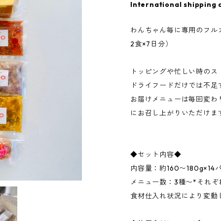
International shipping 
わんちゃん毎に専用のフルカ
2食×7日分）
トッピングや忙しい時のス
ドライフードだけでは不足
お届けメニューは毎回変わ
にお召し上がりいただけま
◆セット内容◆
内容量：約160〜180g×14
メニュー数：3種〜*それ
食材仕入れ状況により変動