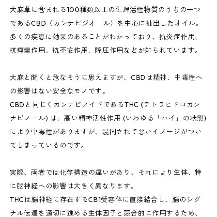
大麻草に含まれる100種類以上の生理活性物質のうちの一つ
であるCBD（カンナビジオール）を中心に抽出したオイル。
多くの疾患に効果のあることがわかっており、抗炎症作用、
抗痙攣作用、抗不安作用、降圧作用などが知られています。
大麻と聞くと危なそうに思えますが、CBDは精神、中毒性へ
の影響はない安全なモノです。
CBDと同じくカンナビノイドであるTHC (テトラヒドロカン
ナビノール) は、高い精神活性作用 (いわゆる「ハイ」の状態)
により中毒性がありますが、混同されて悪いイメージがつい
てしまっているのです。
実際、両者では化学構造の違いがあり、それにより生体、特
に脳神経への影響は大きく異なります。
THCは脳神経に存在するCB1受容体に直接結合し、脳のシグ
ナル伝達を適切に進める生体因子と競合的に作用するため、