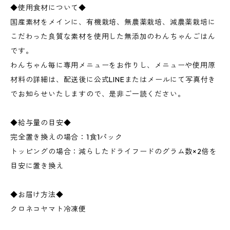
◆使用食材について◆
国産素材をメインに、有機栽培、無農薬栽培、減農薬栽培に
こだわった良質な素材を使用した無添加のわんちゃんごはん
です。
わんちゃん毎に専用メニューをお作りし、メニューや使用原
材料の詳細は、配送後に公式LINEまたはメールにて写真付き
でお知らせいたしますので、是非ご一読ください。
◆給与量の目安◆
完全置き換えの場合：1食1パック
トッピングの場合：減らしたドライフードのグラム数×2倍を
目安に置き換え
◆お届け方法◆
クロネコヤマト冷凍便