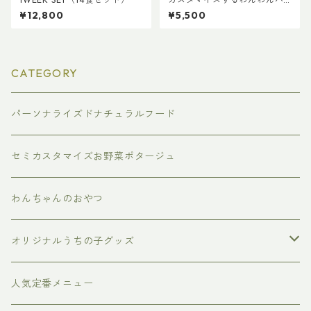
ウンドケーキ（2本）
¥12,800
¥5,500
CATEGORY
パーソナライズドナチュラルフード
セミカスタマイズお野菜ポタージュ
わんちゃんのおやつ
オリジナルうちの子グッズ
スマホケース
人気定番メニュー