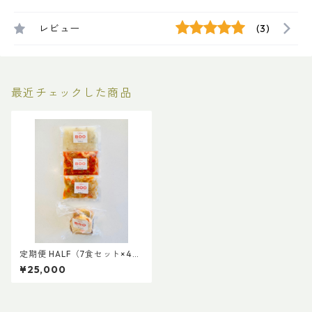
レビュー
(3)
最近チェックした商品
定期便 HALF（7食セット×4回
配送）
¥25,000