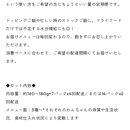
という使い方をご希望の方にちょうどいい量の定期便です。
トッピングご飯や忙しい時のストックご飯に。ドライフード
だけでは不足する水分補給にも◎！
お届けメニューは毎回変わるので、飽きずにお召し上がりい
ただけます。
消費ペースに合わせて、ご希望の配達間隔にてお届けいたし
ます。
◆セット内容◆
内容量：約160〜180g×7パックx4回配送／または14パックx2
回配送
メニュー数：3種〜*それぞれのわんちゃんの体質や生活状
況、食材仕入れ状況により変動します