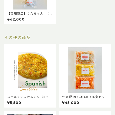
【専用商品】うたちゃん・ふ
くちゃん
¥62,000
その他の商品
スパニッシュオムレツ（8ピー
定期便 REGULAR（14食セッ
スセット）
ト×4回配送）
¥5,500
¥45,000