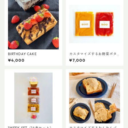
BIRTHDAY CAKE
カスタマイズするお野菜ポタ
ージュ
¥4,000
¥7,000
1WEEK SET（14食セット）
カスタマイズするわんわんパ